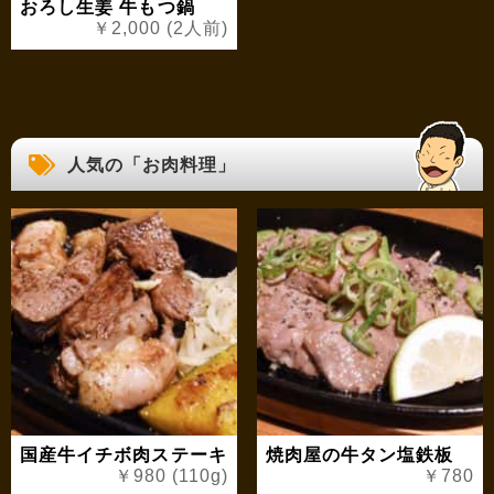
おろし生姜 牛もつ鍋
￥2,000 (2人前)
人気の「お肉料理」
国産牛イチボ肉ステーキ
焼肉屋の牛タン塩鉄板
￥980 (110g)
￥780