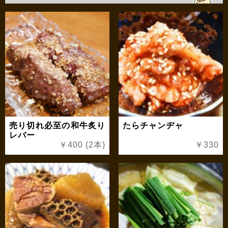
売り切れ必至の和牛炙り
たらチャンヂャ
レバー
￥400 (2本)
￥330