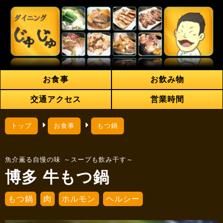
お食事
お飲み物
交通アクセス
営業時間
トップ
お食事
もつ鍋
魚介薫る自慢の味 ～スープも飲み干す～
博多 牛もつ鍋
もつ鍋
肉
ホルモン
ヘルシー