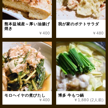
熊本益城産～厚い油揚げ
我が家のポテトサラダ
焼き
￥400
￥480
モロヘイヤの煮びたし
博多 牛もつ鍋
￥400
￥1,880 (2人前)