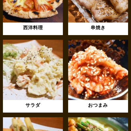
西洋料理
串焼き
サラダ
おつまみ